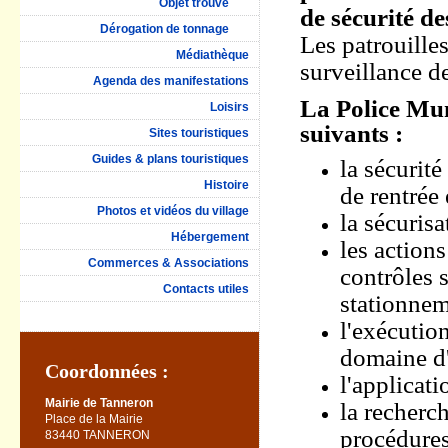
Objet trouvé
de sécurité de
Dérogation de tonnage
Les patrouille
Médiathèque
surveillance d
Agenda des manifestations
La Police Mun
Loisirs
suivants :
Sites touristiques
Guides & plans touristiques
la sécurit
Histoire
de rentrée 
Photos et vidéos du village
la sécurisa
Hébergement
les actions
Commerces & Associations
contrôles s
Contacts utiles
stationnem
l'exécutio
domaine d'
Coordonnées :
l'applicati
Mairie de Tanneron
la recherc
Place de la Mairie
procédures
83440 TANNERON