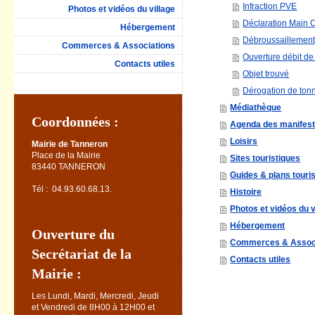
Infraction PVE
Photos et vidéos du village
Déclaration Main 
Hébergement
Débroussaillemen
Commerces & Associations
Ouverture débit de
Contacts utiles
Objet trouvé
Dérogation de ton
Médiathèque
Coordonnées :
Agenda des manifest
Loisirs
Mairie de Tanneron
Place de la Mairie
Sites touristiques
83440 TANNERON
Guides & plans touri
Tél : 04.93.60.68.13.
Histoire
Photos et vidéos du v
Hébergement
Ouverture du
Commerces & Assoc
Secrétariat de la
Contacts utiles
Mairie :
Les Lundi, Mardi, Mercredi, Jeudi
et Vendredi
de 8H00 à 12H00 et