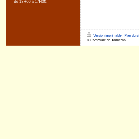
de 13H00 à 17H30.
Version imprimable
|
Plan du si
© Commune de Tanneron